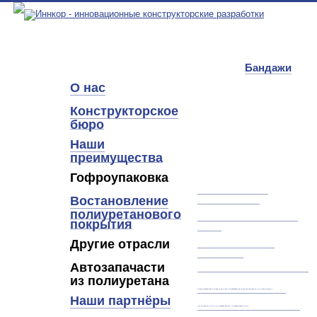
Бандажи
О нас
Конструкторское
бюро
Наши
преимущества
Гофроупаковка
Бандажи. Ролики.
Компенсаторы.
Востановление
полиуретанового
Марзаны. Башмаки BHS.
покрытия
Валы.
Другие отрасли
Прочие расходные
материалы
Автозапачасти
Пищевая промышленность
из полиуретана
Дорожная отрасль
Легковые автомобили
Наши партнёры
Горное дело
Коммерческий транспорт