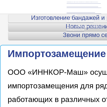
Строительная отрасль
Сельскохозяйственная и
дорожная спецтехника
Сельское хозяйство, АПК
Складская логистика
Деревообрабатывающая
отрасль
Изготовление бандажей и
Склады и логистика
Новые решени
Восстановление исходной
поверхности
Звони прямо се
Импортозамещение
ООО «ИННКОР-Маш» осуще
импортозамещения для ряд
работающих в различных от