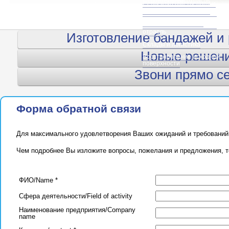
Строительная отрасль
Сельскохозяйственная и
дорожная спецтехника
Сельское хозяйство, АПК
Складская логистика
Деревообрабатывающая
отрасль
Изготовление бандажей и
Склады и логистика
Новые решени
Восстановление исходной
поверхности
Звони прямо се
Форма обратной связи
Для максимального удовлетворения Ваших ожиданий и требований
Чем подробнее Вы изложите вопросы, пожелания и предложения, т
ФИО/Name *
Сфера деятельности/Field of activity
Наименование предприятия/Company
name