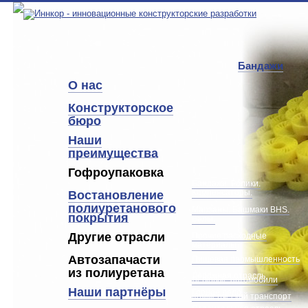
Бандажи
О нас
Конструкторское
бюро
Наши
преимущества
Гофроупаковка
Бандажи. Ролики.
Компенсаторы.
Востановление
полиуретанового
Марзаны. Башмаки BHS.
покрытия
Валы.
Другие отрасли
Прочие расходные
материалы
Автозапачасти
Пищевая промышленность
из полиуретана
Дорожная отрасль
Легковые автомобили
Наши партнёры
Горное дело
Коммерческий транспорт